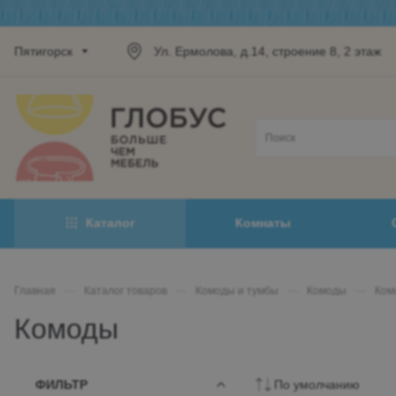
Пятигорск
Ул. Ермолова, д.14, строение 8, 2 этаж
Каталог
Комнаты
Главная
—
Каталог товаров
—
Комоды и тумбы
—
Комоды
—
Ком
Комоды
ФИЛЬТР
По умолчанию