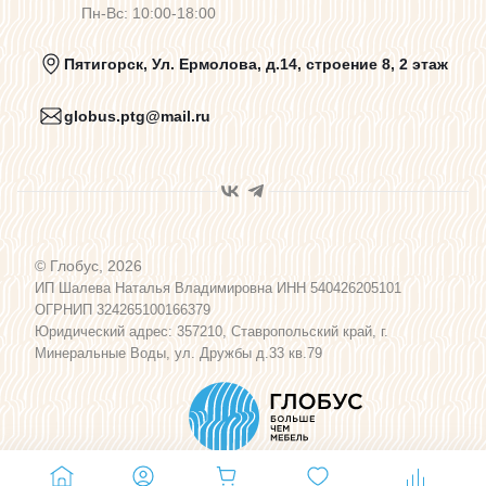
Пн-Вс: 10:00-18:00
Политика конфиденциальности
Пятигорск, Ул. Ермолова, д.14, строение 8, 2 этаж
globus.ptg@mail.ru
Пользовательское соглашение
Договор оферты
© Глобус, 2026
Программа лояльности
ИП Шалева Наталья Владимировна ИНН 540426205101
ОГРНИП 324265100166379
Юридический адрес: 357210, Ставропольский край, г.
Карта сайта
Минеральные Воды, ул. Дружбы д.33 кв.79