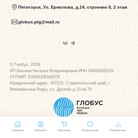
Политика конфиденциальности
Пятигорск, Ул. Ермолова, д.14, строение 8, 2 этаж
globus.ptg@mail.ru
Пользовательское соглашение
Договор оферты
© Глобус, 2026
Программа лояльности
ИП Шалева Наталья Владимировна ИНН 540426205101
ОГРНИП 324265100166379
Юридический адрес: 357210, Ставропольский край, г.
Карта сайта
Минеральные Воды, ул. Дружбы д.33 кв.79
Главная
Кабинет
Корзина
Избранные
Сравнение