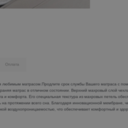
Минеральные Воды
Ул. Дружбы, 41а, корпус
1
Пн-Вс 9:00-19:00
+7 (906) 475-19-42
+7 (800) 700-79-39
Оплата
family@mebel-globus.ru
шим любимым матрасом.Продлите срок службы Вашего матраса с по
храняя матрас в отличном состоянии. Верхний махровый слой чехла
а и комфорта. Его специальная текстура из махровых петель обес
ть на протяжении всего сна. Благодаря инновационной мембране, 
окой воздухопроницаемостью, что обеспечивает комфортный и здор