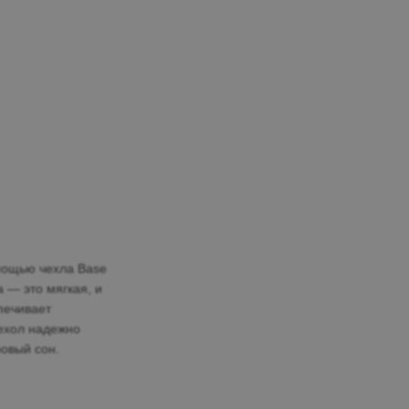
мощью чехла Base
 — это мягкая, и
печивает
чехол надежно
овый сон.