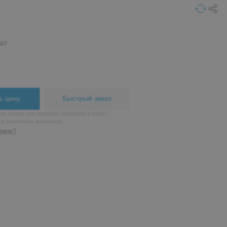
 шт
ь цену
Быстрый заказ
на только для интернет магазина и может
н в розничных магазинах
евле?