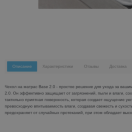
Описание
Характеристики
Отзывы
Доставка
Чехол на матрас Base 2.0 - простое решение для ухода за ва
2.0. Он эффективно защищает от загрязнений, пыли и влаги, со
тактильно приятная поверхность, которая создает ощущение уют
превосходную впитываемость влаги, создавая свежесть и сухос
предохраняет от случайных протеканий, при этом обладает выс