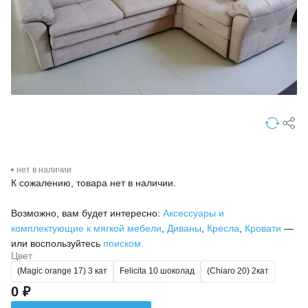
нет в наличии
К сожалению, товара нет в наличии.
Возможно, вам будет интересно:
Аксессуары и
комплектующие к мягкой мебели
,
Диваны
,
Кресла
,
Кровати
—
или воспользуйтесь
поиском.
Цвет
(Magic orange 17) 3 кат
Felicita 10 шоколад
(Chiaro 20) 2кат
0 ₽