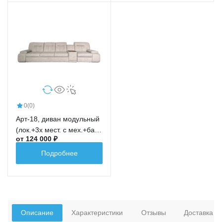
0
(0)
Арт-18, диван модульный
(лок.+3х мест. с мех.+бар
от 124 000 ₽
новый+ср.кр.+лок.)
Подробнее
Описание
Характеристики
Отзывы
Доставка