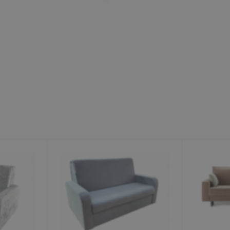
Минеральные Воды
Ул. Дружбы, 41а, корпус
1
Пн-Вс 9:00-19:00
+7 (906) 475-19-42
+7 (800) 700-79-39
family@mebel-globus.ru