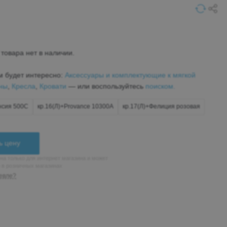
товара нет в наличии.
м будет интересно:
Аксессуары и комплектующие к мягкой
ны
,
Кресла
,
Кровати
— или воспользуйтесь
поиском.
нсия 500С
кр.16(Л)+Provance 10300A
кр.17(Л)+Фелиция розовая
ь цену
на только для интернет магазина и может
н в розничных магазинах
евле?