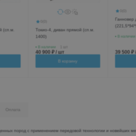
0
(0)
Ганновер 
0
(0)
(221,5*94*
 (сп.м.
Токио-4, диван прямой (сп.м.
1400)
В наличии
В наличии
1 шт
40 900 ₽ / шт
39 500 ₽ 
В корзину
Оплата
 ценных пород с применением передовой технологии и новейших ме