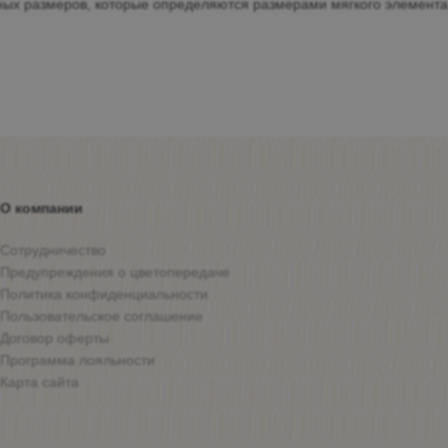
ных размеров, которые определяются размерами мягкого элемента
О компании
Сотрудничество
Предупреждения о цветопередаче
Политика конфиденциальности
Пользовательское соглашение
Договор оферты
Программа лояльности
Карта сайта