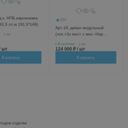
д.к. НПБ еврокнижка
0
(0)
91,5 сп.м.191,5*148)
Арт-18, диван модульный
(лок.+3х мест. с мех.+бар
1 шт
новый+ср.кр.+лок.)
В наличии
1 шт
/ шт
124 000 ₽ / шт
В корзину
В корзину
тодов отделки