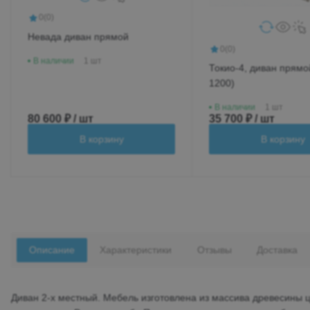
0
(0)
Невада диван прямой
0
(0)
В наличии
1 шт
Токио-4, диван прямой
1200)
В наличии
1 шт
80 600 ₽ / шт
35 700 ₽ / шт
В корзину
В корзину
Описание
Характеристики
Отзывы
Доставка
Диван 2-х местный. Мебель изготовлена из массива древесины