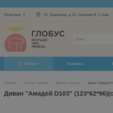
Пятигорск
Ул. Ермолова, д.14, строение 8, 2 этаж
Каталог
Комнаты
Главная
—
Каталог товаров
—
Диваны и кресла
—
Диван "Амадей D1
Диван "Амадей D103" (123*62*96)(с