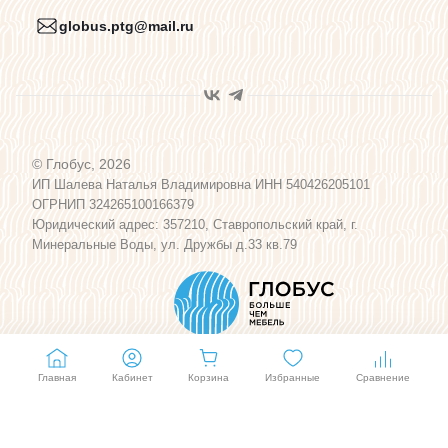
globus.ptg@mail.ru
Пользовательское соглашение
Договор оферты
© Глобус, 2026
Программа лояльности
ИП Шалева Наталья Владимировна ИНН 540426205101
ОГРНИП 324265100166379
Юридический адрес: 357210, Ставропольский край, г.
Карта сайта
Минеральные Воды, ул. Дружбы д.33 кв.79
Главная
Кабинет
Корзина
Избранные
Сравнение