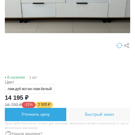
В наличии
1 шт
Цвет
лам.дуб вотан-лам.белый
14 195 ₽
16 700 ₽
-15%
2 505 ₽
Уточнить цену
Быстрый заказ
Цена действительна только для интернет магазина и может отличаться от цен в
розничных магазинах
Нашли дешевле?