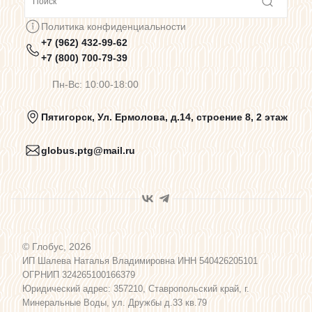
Сотрудничество
Политика конфиденциальности
+7 (962) 432-99-62
Предупреждения о цветопередаче
+7 (800) 700-79-39
Пн-Вс: 10:00-18:00
Политика конфиденциальности
Пятигорск, Ул. Ермолова, д.14, строение 8, 2 этаж
globus.ptg@mail.ru
Пользовательское соглашение
Договор оферты
© Глобус, 2026
Программа лояльности
ИП Шалева Наталья Владимировна ИНН 540426205101
ОГРНИП 324265100166379
Юридический адрес: 357210, Ставропольский край, г.
Карта сайта
Минеральные Воды, ул. Дружбы д.33 кв.79