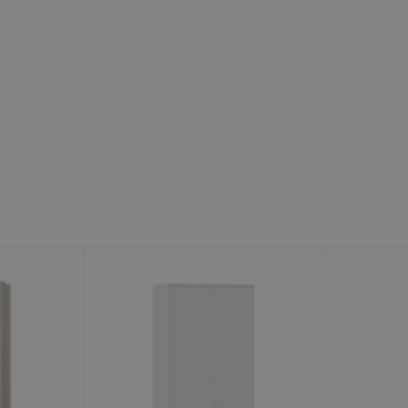
Минеральные Воды
Ул. Дружбы, 41а, корпус
1
Пн-Вс 9:00-19:00
+7 (906) 475-19-42
+7 (800) 700-79-39
family@mebel-globus.ru