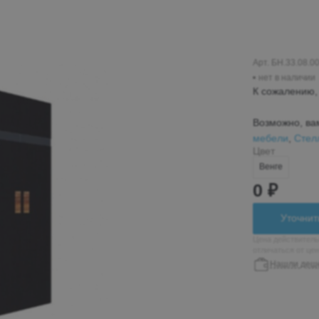
Пн-Вс 10:00-19:00
+7 (962) 432-92-66
+7 (800)-700-79-39
Арт. БН.33.08.0
нет в наличии
globusmebel-
К сожалению, 
zhelek@mail.ru
Возможно, ва
мебели
,
Стел
Цвет
Железноводск
Венге
пос. Иноземцево, ул.
0 ₽
Гагарина 210а, ТЦ
«Пассаж», 1 этаж
Уточнит
Пн-Вс 9:00-19:00
Цена действитель
отличаться от це
+7 (906) 475-19-07
Нашли деш
+7 (800) 700-79-39
passage5@mail.ru