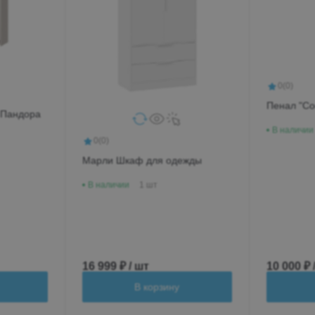
0
(0)
Пенал "Со
 Пандора
В наличии
0
(0)
Марли Шкаф для одежды
В наличии
1 шт
16 999 ₽ / шт
10 000 ₽ 
В корзину