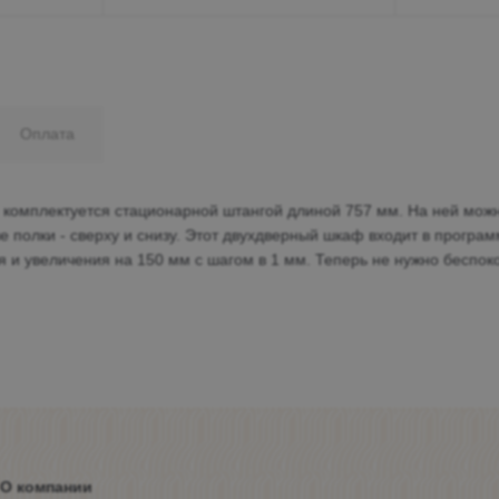
Оплата
комплектуется стационарной штангой длиной 757 мм. На ней можн
е полки - сверху и снизу. Этот двухдверный шкаф входит в прогр
я и увеличения на 150 мм с шагом в 1 мм. Теперь не нужно беспоко
О компании