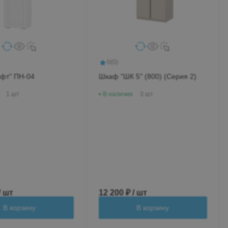
0
(0)
фт" ПН-04
Шкаф "ШК 5" (800) (Серия 2)
1 шт
В наличии
3 шт
/ шт
12 200 ₽ / шт
В корзину
В корзину