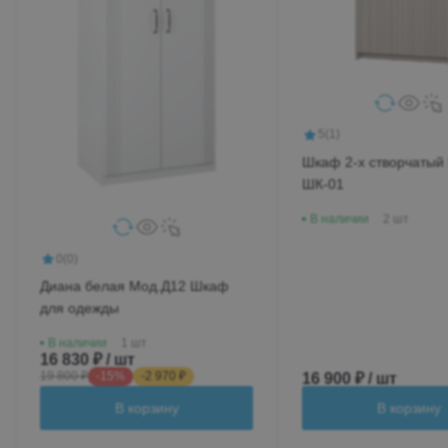
5
(1)
Шкаф 2-х створчатый
ШК-01
В наличии
2 шт
0
(0)
Диана белая Мод.Д12 Шкаф
для одежды
В наличии
1 шт
16 830 ₽ / шт
19 800 ₽
-15%
-2 970 ₽
16 900 ₽ / шт
В корзину
В корзину