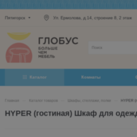
Пятигорск
Ул. Ермолова, д.14, строение 8, 2 этаж
Каталог
Комнаты
Главная
—
Каталог товаров
—
Шкафы, стеллажи, полки
—
HYPER (
HYPER (гостиная) Шкаф для оде