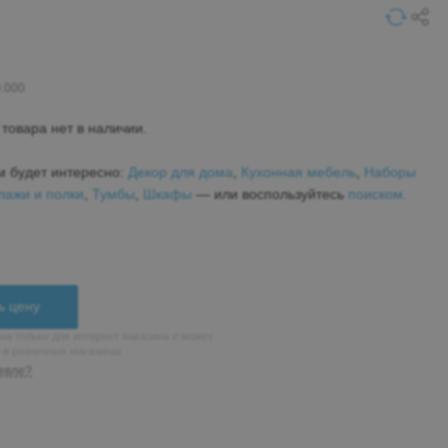
0.000
товара нет в наличии.
м будет интересно:
Декор для дома
,
Кухонная мебель
,
Наборы
лажи и полки
,
Тумбы
,
Шкафы
— или воспользуйтесь
поиском.
ь цену
на только для интернет магазина и может
н в розничных магазинах
евле?