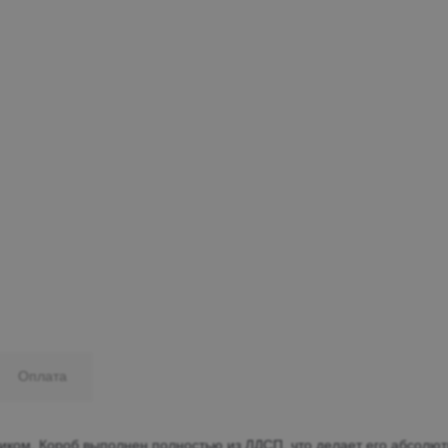
Минеральные Воды
Ул. Дружбы, 41а, корпус
1
Пн-Вс 9:00-19:00
+7 (906) 475-19-42
+7 (800) 700-79-39
family@mebel-globus.ru
Оплата
иком. Короб выполнен полностью из ЛДСП, что делает его абсолю