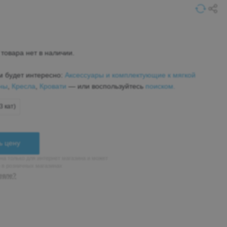
товара нет в наличии.
м будет интересно:
Аксессуары и комплектующие к мягкой
ны
,
Кресла
,
Кровати
— или воспользуйтесь
поиском.
3 кат)
ь цену
на только для интернет магазина и может
н в розничных магазинах
евле?