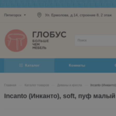
Пятигорск
Ул. Ермолова, д.14, строение 8, 2 этаж
Каталог
Комнаты
Главная
—
Каталог товаров
—
Диваны и кресла
—
Incanto (Инканто)
Incanto (Инканто), soft, пуф малы