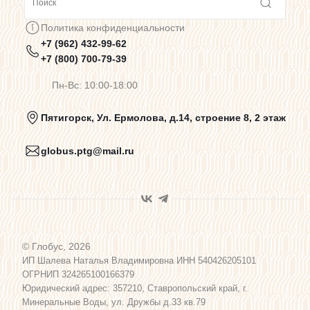
Сотрудничество
Политика конфиденциальности
+7 (962) 432-99-62
Предупреждения о цветопередаче
+7 (800) 700-79-39
Пн-Вс: 10:00-18:00
Политика конфиденциальности
Пятигорск, Ул. Ермолова, д.14, строение 8, 2 этаж
globus.ptg@mail.ru
Пользовательское соглашение
Договор оферты
© Глобус, 2026
Программа лояльности
ИП Шалева Наталья Владимировна ИНН 540426205101
ОГРНИП 324265100166379
Юридический адрес: 357210, Ставропольский край, г.
Карта сайта
Минеральные Воды, ул. Дружбы д.33 кв.79