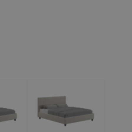
Минеральные Воды
Ул. Дружбы, 41а, корпус
1
Пн-Вс 9:00-19:00
+7 (906) 475-19-42
+7 (800) 700-79-39
family@mebel-globus.ru