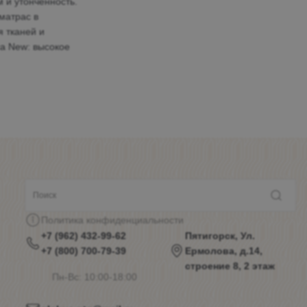
 и утонченность.
матрас в
я тканей и
ca New: высокое
Политика конфиденциальности
+7 (962) 432-99-62
Пятигорск, Ул.
+7 (800) 700-79-39
Ермолова, д.14,
строение 8, 2 этаж
Пн-Вс: 10:00-18:00