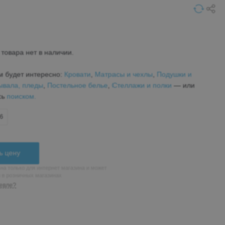
товара нет в наличии.
м будет интересно:
Кровати
,
Матрасы и чехлы
,
Подушки и
ывала, пледы
,
Постельное белье
,
Стеллажи и полки
— или
сь
поиском.
16
ь цену
на только для интернет магазина и может
н в розничных магазинах
евле?