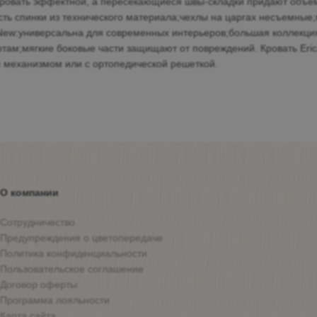
кровать эффектной, а пересекающиеся швы-складки придают объем
ть спинки из технического материала;чехлы на царгах несъемные;
a New:универсальна для современных интерьеров;большая коллекци
там;мягкие боковые части защищают от повреждений. Кровать Eri
м механизмом или с ортопедической решеткой.
О компании
Сотрудничество
Предупреждения о цветопередаче
Политика конфиденциальности
Пользовательское соглашение
Договор оферты
Программа лояльности
Карта сайта