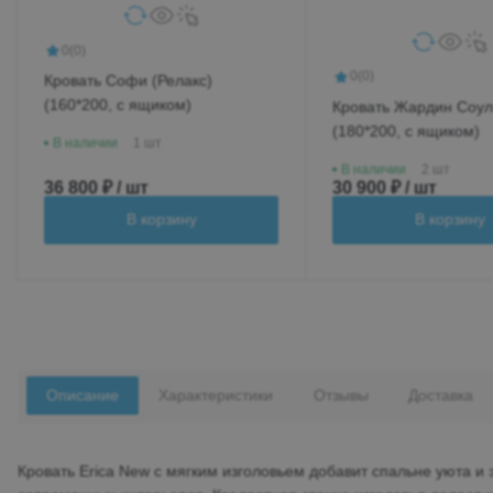
0
(0)
0
(0)
Кровать Софи (Релакс)
(160*200, с ящиком)
Кровать Жардин Соул (Релакс
(180*200, с ящиком)
В наличии
1 шт
В наличии
2 шт
36 800 ₽ / шт
30 900 ₽ / шт
В корзину
В корзину
Описание
Характеристики
Отзывы
Доставка
Кровать Erica New с мягким изголовьем добавит спальне уюта и 