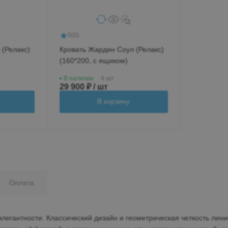
0
(0)
)
Кровать Жардин Соул (Релакс)
(160*200, с ящиком)
В наличии
4 шт
29 900 ₽ / шт
В корзину
Оплата
элегантности. Классический дизайн и геометрическая четкость лин