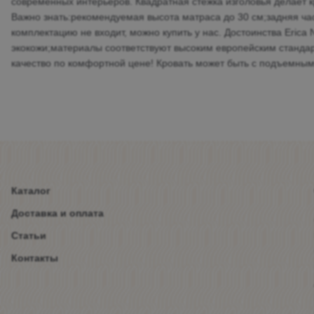
современных интерьеров. Квадратная стежка изголовья делает 
Важно знать:рекомендуемая высота матраса до 30 см;задняя час
комплектацию не входит, можно купить у нас. Достоинства Eric
экокожи;материалы соответствуют высоким европейским стандар
качество по комфортной цене! Кровать может быть с подъемны
Каталог
Доставка и оплата
Статьи
Контакты