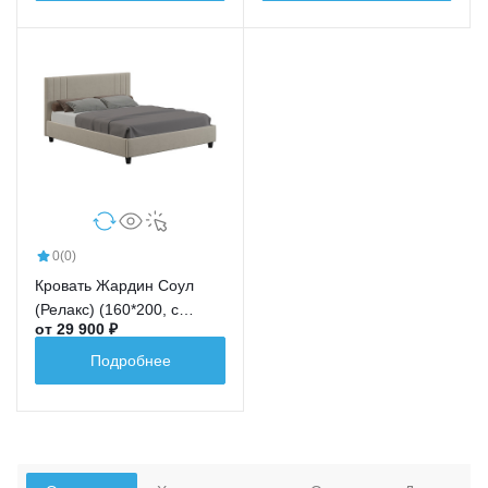
0
(0)
Кровать Жардин Соул
(Релакс) (160*200, с
от 29 900 ₽
ящиком)
Подробнее