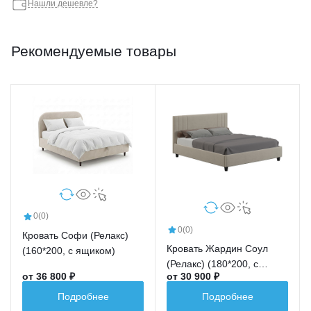
Нашли дешевле?
Рекомендуемые товары
0
(0)
0
(0)
Кровать Софи (Релакс)
Кровать Жардин Соул
(160*200, с ящиком)
(Релакс) (180*200, с
от 36 800 ₽
от 30 900 ₽
ящиком)
Подробнее
Подробнее