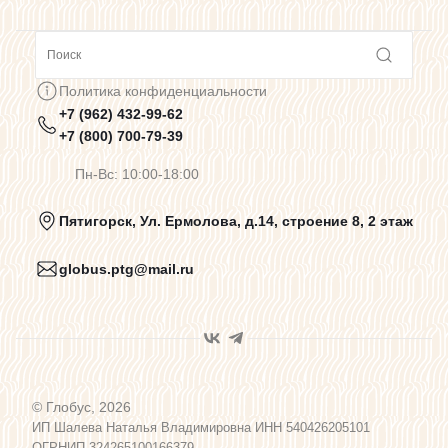
Сотрудничество
Политика конфиденциальности
+7 (962) 432-99-62
Предупреждения о цветопередаче
+7 (800) 700-79-39
Пн-Вс: 10:00-18:00
Политика конфиденциальности
Пятигорск, Ул. Ермолова, д.14, строение 8, 2 этаж
globus.ptg@mail.ru
Пользовательское соглашение
Договор оферты
© Глобус, 2026
Программа лояльности
ИП Шалева Наталья Владимировна ИНН 540426205101
ОГРНИП 324265100166379