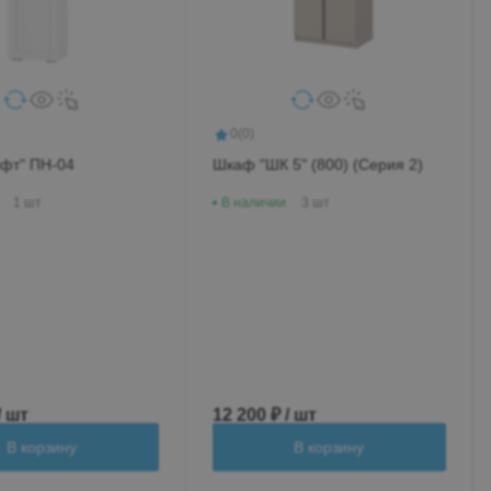
0
(0)
фт" ПН-04
Шкаф "ШК 5" (800) (Серия 2)
1 шт
В наличии
3 шт
/ шт
12 200 ₽ / шт
В корзину
В корзину