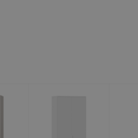
Минеральные Воды
Ул. Дружбы, 41а, корпус
1
Пн-Вс 9:00-19:00
+7 (906) 475-19-42
+7 (800) 700-79-39
family@mebel-globus.ru