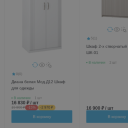
5
(1)
Шкаф 2-х створчатый
ШК-01
В наличии
2 шт
0
(0)
Диана белая Мод.Д12 Шкаф
для одежды
В наличии
1 шт
16 830 ₽ / шт
19 800 ₽
-15%
-2 970 ₽
16 900 ₽ / шт
В корзину
В корзину