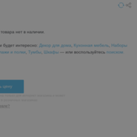
товара нет в наличии.
м будет интересно:
Декор для дома
,
Кухонная мебель
,
Наборы
лажи и полки
,
Тумбы
,
Шкафы
— или воспользуйтесь
поиском.
ь цену
на только для интернет магазина и может
н в розничных магазинах
евле?