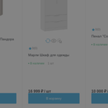
0
(0)
Пенал "Со
 Пандора
В наличии
0
(0)
Марли Шкаф для одежды
В наличии
1 шт
16 999 ₽ / шт
10 000 ₽ 
В корзину