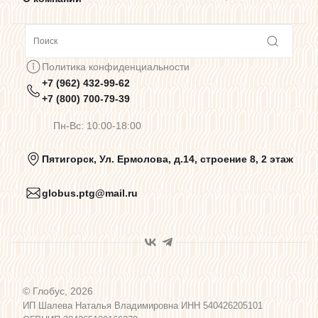
Сотрудничество
Политика конфиденциальности
+7 (962) 432-99-62
Предупреждения о цветопередаче
+7 (800) 700-79-39
Пн-Вс: 10:00-18:00
Политика конфиденциальности
Пятигорск, Ул. Ермолова, д.14, строение 8, 2 этаж
globus.ptg@mail.ru
Пользовательское соглашение
Договор оферты
© Глобус, 2026
Программа лояльности
ИП Шалева Наталья Владимировна ИНН 540426205101