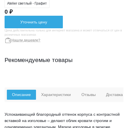
Atelier светлый - Графит
0 ₽
Уточнить цену
Цена действительна только для интернет магазина и может отличаться от цен в
розничных магазинах
Нашли дешевле?
Рекомендуемые товары
Описание
Характеристики
Отзывы
Доставка
Успокаивающий благородный оттенок корпуса с контрастной
вставкой на изголовье – делают облик кровати строгим и
одновременно элегантным. Мягкое изголовье в экокоже