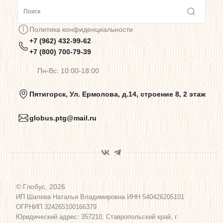
Сотрудничество
Политика конфиденциальности
+7 (962) 432-99-62
Предупреждения о цветопередаче
+7 (800) 700-79-39
Пн-Вс: 10:00-18:00
Политика конфиденциальности
Пятигорск, Ул. Ермолова, д.14, строение 8, 2 этаж
globus.ptg@mail.ru
Пользовательское соглашение
Договор оферты
© Глобус, 2026
Программа лояльности
ИП Шалева Наталья Владимировна ИНН 540426205101
ОГРНИП 324265100166379
Юридический адрес: 357210, Ставропольский край, г.