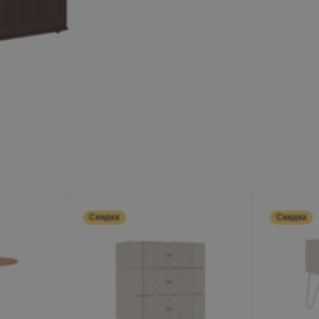
Минеральные Воды
Ул. Дружбы, 41а, корпус
1
Пн-Вс 9:00-19:00
+7 (906) 475-19-42
+7 (800) 700-79-39
family@mebel-globus.ru
Скидка
Скидка