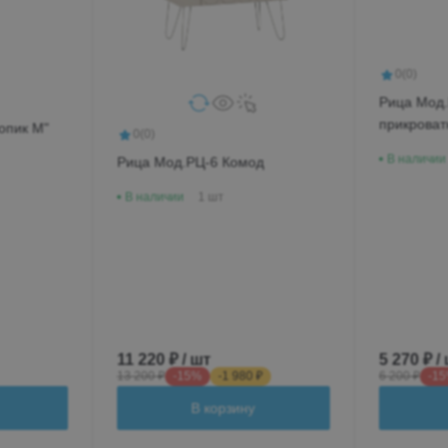
0
(0)
Рица Мод
прикроват
опик М"
0
(0)
В наличии
Рица Мод.РЦ-6 Комод
В наличии
1 шт
11 220 ₽ / шт
5 270 ₽ /
13 200 ₽
-15%
-1 980 ₽
6 200 ₽
-1
В корзину