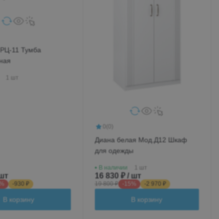
.РЦ-11 Тумба
ная
1 шт
0
(0)
Диана белая Мод.Д12 Шкаф
для одежды
В наличии
1 шт
 шт
16 830 ₽ / шт
5%
-930 ₽
19 800 ₽
-15%
-2 970 ₽
В корзину
В корзину