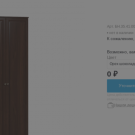
Пн-Вс 10:00-19:00
+7 (962) 432-92-66
+7 (800)-700-79-39
Арт. БН.35.41.0
нет в наличии
globusmebel-
К сожалению, 
zhelek@mail.ru
Возможно, ва
Цвет
Железноводск
Орех шокола
0 ₽
пос. Иноземцево, ул.
Гагарина 210а, ТЦ
Уточнит
«Пассаж», 1 этаж
Цена действитель
Пн-Вс 9:00-19:00
отличаться от це
Нашли деш
+7 (906) 475-19-07
+7 (800) 700-79-39
passage5@mail.ru