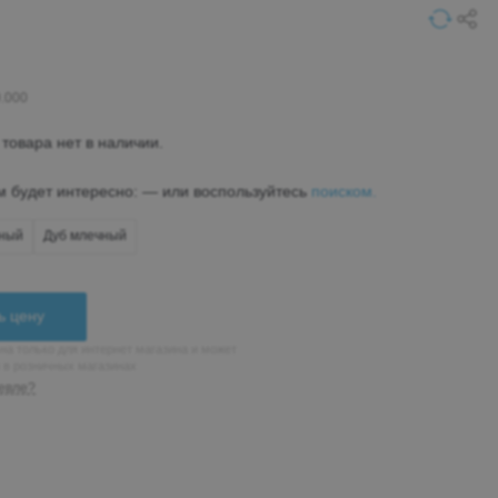
0.000
товара нет в наличии.
м будет интересно: — или воспользуйтесь
поиском.
дный
Дуб млечный
ь цену
на только для интернет магазина и может
н в розничных магазинах
евле?