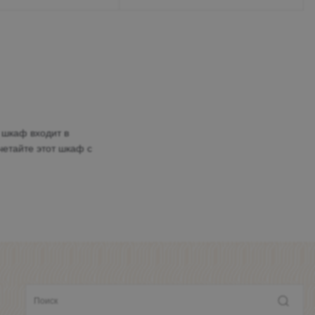
 шкаф входит в
четайте этот шкаф с