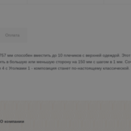
Оплата
7 мм способен вместить до 10 плечиков с верхней одеждой. Этот
ть в большую или меньшую сторону на 150 мм с шагом в 1 мм. Со
 4 с Уголками 1 - композиция станет по-настоящему классической.
О компании