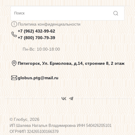
Сотрудничество
Политика конфиденциальности
+7 (962) 432-99-62
Предупреждения о цветопередаче
+7 (800) 700-79-39
Пн-Вс: 10:00-18:00
Политика конфиденциальности
Пятигорск, Ул. Ермолова, д.14, строение 8, 2 этаж
globus.ptg@mail.ru
Пользовательское соглашение
Договор оферты
© Глобус, 2026
Программа лояльности
ИП Шалева Наталья Владимировна ИНН 540426205101
ОГРНИП 324265100166379