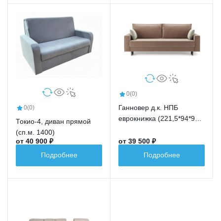
0
(0)
Ганновер д.к. НПБ
0
(0)
еврокнижка (221,5*94*91,5
Токио-4, диван прямой
сп.м.191,5*148)
(сп.м. 1400)
от 40 900 ₽
от 39 500 ₽
Подробнее
Подробнее