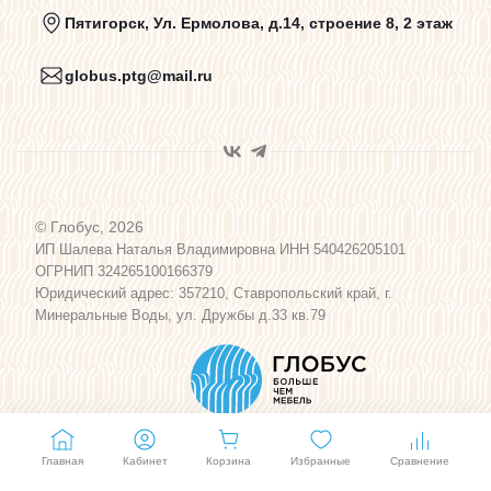
Политика конфиденциальности
Пятигорск, Ул. Ермолова, д.14, строение 8, 2 этаж
globus.ptg@mail.ru
Пользовательское соглашение
Договор оферты
© Глобус, 2026
Программа лояльности
ИП Шалева Наталья Владимировна ИНН 540426205101
ОГРНИП 324265100166379
Юридический адрес: 357210, Ставропольский край, г.
Карта сайта
Минеральные Воды, ул. Дружбы д.33 кв.79
Главная
Кабинет
Корзина
Избранные
Сравнение