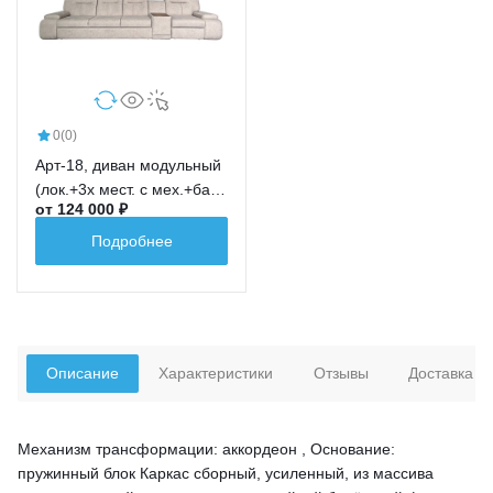
0
(0)
Арт-18, диван модульный
(лок.+3х мест. с мех.+бар
от 124 000 ₽
новый+ср.кр.+лок.)
Подробнее
Описание
Характеристики
Отзывы
Доставка
Механизм трансформации: аккордеон , Основание:
пружинный блок Каркас сборный, усиленный, из массива