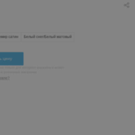
мир сатин
Белый снег/Белый матовый
ь цену
на только для интернет магазина и может
н в розничных магазинах
евле?