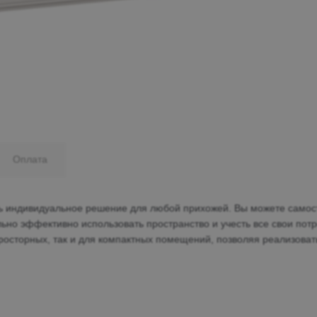
Минеральные Воды
Ул. Дружбы, 41а, корпус
1
Пн-Вс 9:00-19:00
+7 (906) 475-19-42
+7 (800) 700-79-39
Оплата
family@mebel-globus.ru
ть индивидуальное решение для любой прихожей. Вы можете самос
ьно эффективно использовать пространство и учесть все свои пот
просторных, так и для компактных помещений, позволяя реализова