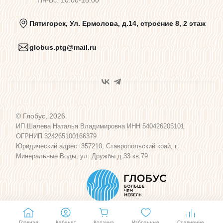
Пн-Вс: 10:00-18:00
Политика конфиденциальности
Пятигорск, Ул. Ермолова, д.14, строение 8, 2 этаж
globus.ptg@mail.ru
Пользовательское соглашение
Договор оферты
© Глобус, 2026
Программа лояльности
ИП Шалева Наталья Владимировна ИНН 540426205101
ОГРНИП 324265100166379
Юридический адрес: 357210, Ставропольский край, г.
Карта сайта
Минеральные Воды, ул. Дружбы д.33 кв.79
Главная
Кабинет
Корзина
Избранные
Сравнение