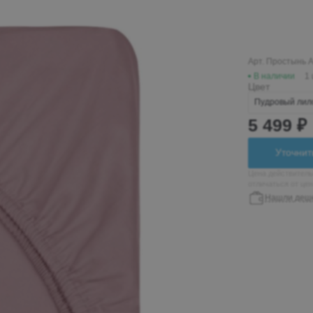
Пн-Вс 10:00-19:00
+7 (962) 432-92-66
+7 (800)-700-79-39
Арт. Простынь 
В наличии
1
Цвет
globusmebel-
zhelek@mail.ru
Пудровый лил
5 499 ₽
Железноводск
Уточнит
пос. Иноземцево, ул.
Цена действитель
отличаться от це
Гагарина 210а, ТЦ
Нашли деш
«Пассаж», 1 этаж
Пн-Вс 9:00-19:00
+7 (906) 475-19-07
+7 (800) 700-79-39
passage5@mail.ru