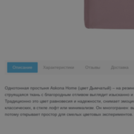
Описание
Характеристики
Отзывы
Доставка
Однотонная простыня Askona Home (цвет Дымчатый) – на резинк
струящаяся ткань с благородным отливом выглядит изысканно и 
Традиционно это цвет равновесия и надежности, снимает эмоц
классических, в стиле лофт или минимализм. Он многогранен: в
потому открывает простор для смелых цветовых экспериментов. 