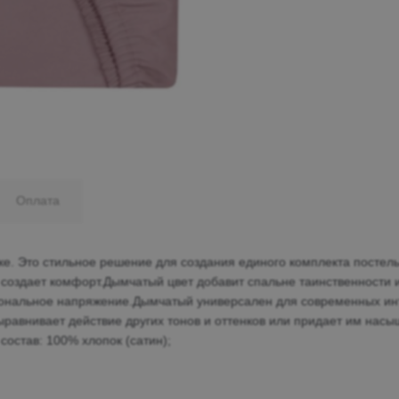
Минеральные Воды
Ул. Дружбы, 41а, корпус
1
Пн-Вс 9:00-19:00
+7 (906) 475-19-42
+7 (800) 700-79-39
Оплата
family@mebel-globus.ru
е. Это стильное решение для создания единого комплекта постель
создает комфорт.Дымчатый цвет добавит спальне таинственности и
иональное напряжение.Дымчатый универсален для современных ин
ыравнивает действие других тонов и оттенков или придает им насыщ
состав: 100% хлопок (сатин);