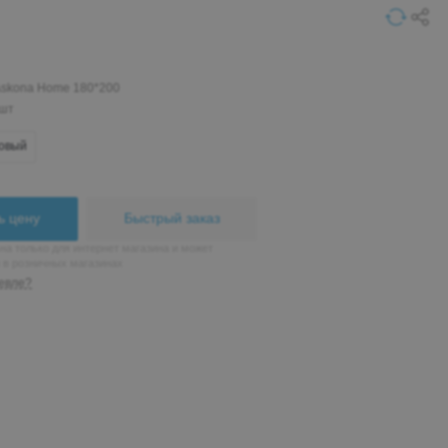
Askona Home 180*200
 шт
овый
ь цену
Быстрый заказ
на только для интернет магазина и может
н в розничных магазинах
евле?