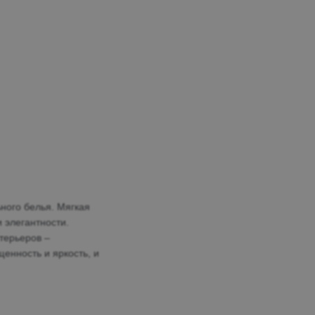
ного белья. Мягкая
 элегантности.
терьеров –
енность и яркость, и