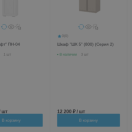
0
(0)
фт" ПН-04
Шкаф "ШК 5" (800) (Серия 2)
1 шт
В наличии
3 шт
/ шт
12 200 ₽ / шт
В корзину
В корзину