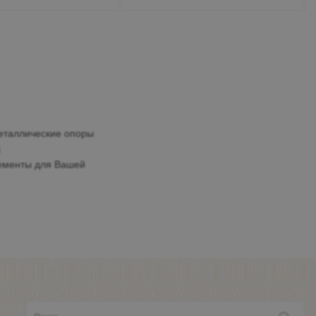
металлические опоры
х
лементы для Вашей