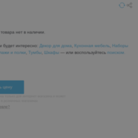
товара нет в наличии.
м будет интересно:
Декор для дома
,
Кухонная мебель
,
Наборы
лажи и полки
,
Тумбы
,
Шкафы
— или воспользуйтесь
поиском.
ь цену
на только для интернет магазина и может
н в розничных магазинах
евле?