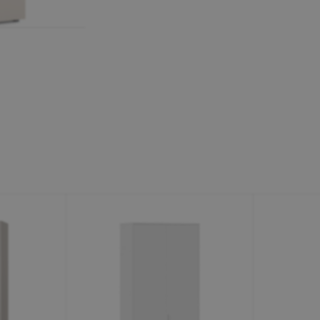
Минеральные Воды
Ул. Дружбы, 41а, корпус
1
Пн-Вс 9:00-19:00
+7 (906) 475-19-42
+7 (800) 700-79-39
family@mebel-globus.ru