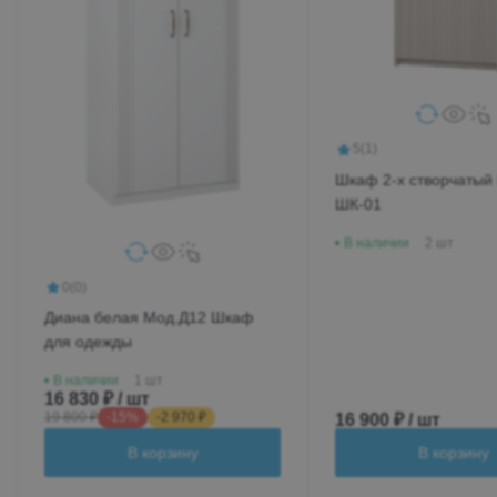
5
(1)
Шкаф 2-х створчатый
ШК-01
В наличии
2 шт
0
(0)
Диана белая Мод.Д12 Шкаф
для одежды
В наличии
1 шт
16 830 ₽ / шт
19 800 ₽
-15%
-2 970 ₽
16 900 ₽ / шт
В корзину
В корзину