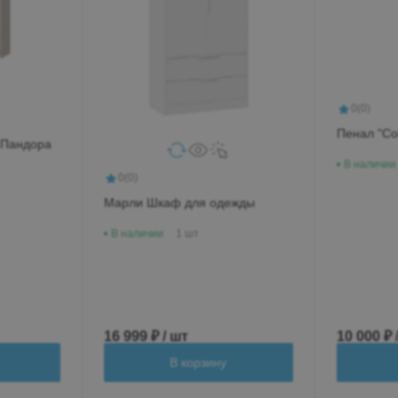
0
(0)
Пенал "Со
 Пандора
В наличии
0
(0)
Марли Шкаф для одежды
В наличии
1 шт
16 999 ₽ / шт
10 000 ₽ 
В корзину