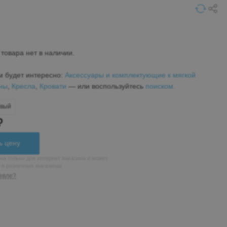
товара нет в наличии.
м будет интересно:
Аксессуары и комплектующие к мягкой
ны
,
Кресла
,
Кровати
— или воспользуйтесь
поиском.
евый
₽
ь цену
на только для интернет магазина и может
н в розничных магазинах
евле?