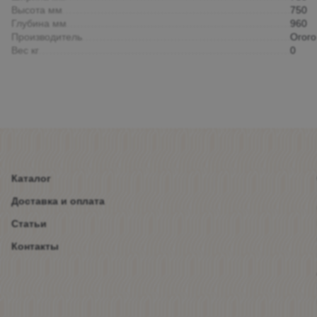
Высота мм
750
Глубина мм
960
Производитель
Огого
Вес кг
0
Каталог
Доставка и оплата
Статьи
Контакты