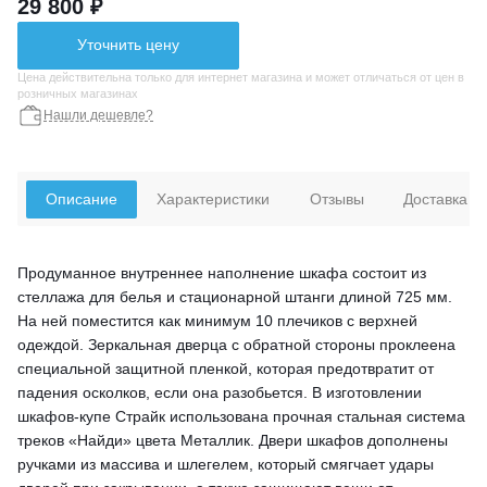
29 800 ₽
Уточнить цену
Цена действительна только для интернет магазина и может отличаться от цен в
розничных магазинах
Нашли дешевле?
Описание
Характеристики
Отзывы
Доставка
Продуманное внутреннее наполнение шкафа состоит из
стеллажа для белья и стационарной штанги длиной 725 мм.
На ней поместится как минимум 10 плечиков с верхней
одеждой. Зеркальная дверца с обратной стороны проклеена
специальной защитной пленкой, которая предотвратит от
падения осколков, если она разобьется. В изготовлении
шкафов-купе Страйк использована прочная стальная система
треков «Найди» цвета Металлик. Двери шкафов дополнены
ручками из массива и шлегелем, который смягчает удары