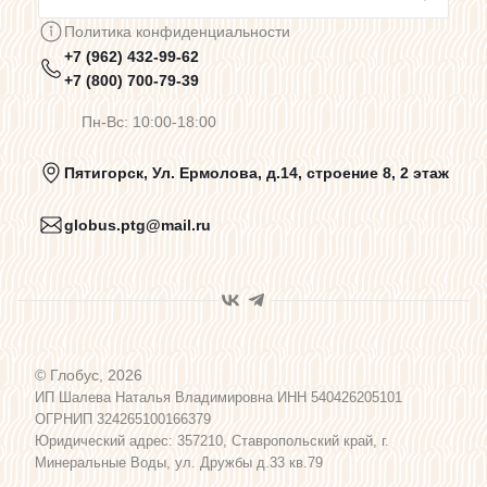
Сотрудничество
Политика конфиденциальности
+7 (962) 432-99-62
Предупреждения о цветопередаче
+7 (800) 700-79-39
Пн-Вс: 10:00-18:00
Политика конфиденциальности
Пятигорск, Ул. Ермолова, д.14, строение 8, 2 этаж
globus.ptg@mail.ru
Пользовательское соглашение
Договор оферты
© Глобус, 2026
Программа лояльности
ИП Шалева Наталья Владимировна ИНН 540426205101
ОГРНИП 324265100166379
Юридический адрес: 357210, Ставропольский край, г.
Карта сайта
Минеральные Воды, ул. Дружбы д.33 кв.79