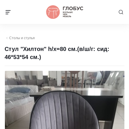
Столы и стулья
Стул "Хилтон" h/х=80 см.(в/ш/г: сид:
46*53*54 см.)