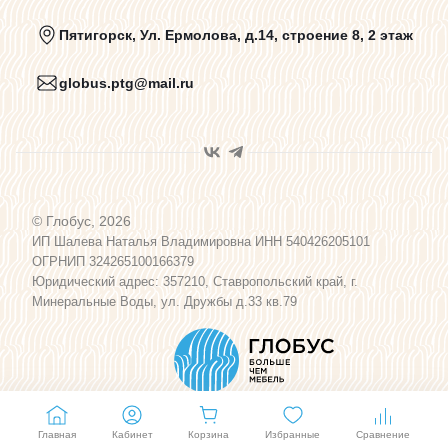
Политика конфиденциальности
Пятигорск, Ул. Ермолова, д.14, строение 8, 2 этаж
globus.ptg@mail.ru
Пользовательское соглашение
Договор оферты
© Глобус, 2026
Программа лояльности
ИП Шалева Наталья Владимировна ИНН 540426205101
ОГРНИП 324265100166379
Юридический адрес: 357210, Ставропольский край, г.
Карта сайта
Минеральные Воды, ул. Дружбы д.33 кв.79
Главная
Кабинет
Корзина
Избранные
Сравнение