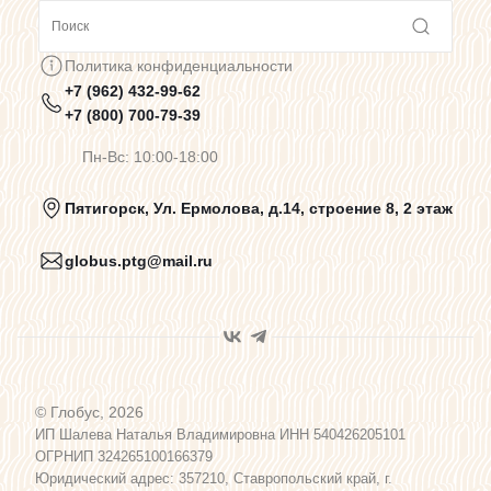
Сотрудничество
Политика конфиденциальности
+7 (962) 432-99-62
Предупреждения о цветопередаче
+7 (800) 700-79-39
Пн-Вс: 10:00-18:00
Политика конфиденциальности
Пятигорск, Ул. Ермолова, д.14, строение 8, 2 этаж
globus.ptg@mail.ru
Пользовательское соглашение
Договор оферты
© Глобус, 2026
Программа лояльности
ИП Шалева Наталья Владимировна ИНН 540426205101
ОГРНИП 324265100166379
Юридический адрес: 357210, Ставропольский край, г.