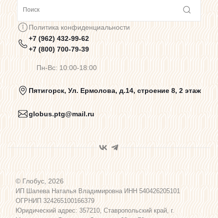
Сотрудничество
Политика конфиденциальности
+7 (962) 432-99-62
Предупреждения о цветопередаче
+7 (800) 700-79-39
Пн-Вс: 10:00-18:00
Политика конфиденциальности
Пятигорск, Ул. Ермолова, д.14, строение 8, 2 этаж
globus.ptg@mail.ru
Пользовательское соглашение
Договор оферты
© Глобус, 2026
Программа лояльности
ИП Шалева Наталья Владимировна ИНН 540426205101
ОГРНИП 324265100166379
Юридический адрес: 357210, Ставропольский край, г.
Карта сайта