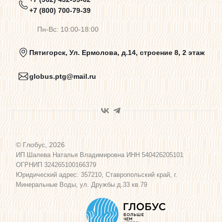
Предупреждения о цветопередаче
+7 (800) 700-79-39
Пн-Вс: 10:00-18:00
Политика конфиденциальности
Пятигорск, Ул. Ермолова, д.14, строение 8, 2 этаж
globus.ptg@mail.ru
Пользовательское соглашение
Договор оферты
© Глобус, 2026
Программа лояльности
ИП Шалева Наталья Владимировна ИНН 540426205101
ОГРНИП 324265100166379
Юридический адрес: 357210, Ставропольский край, г.
Карта сайта
Минеральные Воды, ул. Дружбы д.33 кв.79