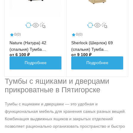
0
(0)
0
(0)
Nature (Натура) 42
Sherlock (Шерлок) 69
(спальня) Тумба
(спальня) Тумба
от 6 100 ₽
от 9 100 ₽
прикроватная
прикроватная
Подробнее
Подробнее
Тумбы с ящиками и дверцами
прикроватные в Пятигорске
Тумбы с ящиками и дверцами — это удобная и
функциональная мебель для хранения самых разных вещей.
Комбинация выдвижных ящиков и закрытых отделений
позволяет рационально организовать пространство и быстро