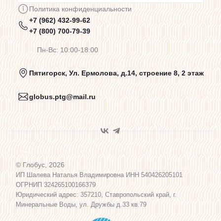
Политика конфиденциальности
+7 (962) 432-99-62
Предупреждения о цветопередаче
+7 (800) 700-79-39
Пн-Вс: 10:00-18:00
Политика конфиденциальности
Пятигорск, Ул. Ермолова, д.14, строение 8, 2 этаж
globus.ptg@mail.ru
Пользовательское соглашение
Договор оферты
© Глобус, 2026
Программа лояльности
ИП Шалева Наталья Владимировна ИНН 540426205101
ОГРНИП 324265100166379
Юридический адрес: 357210, Ставропольский край, г.
Карта сайта
Минеральные Воды, ул. Дружбы д.33 кв.79