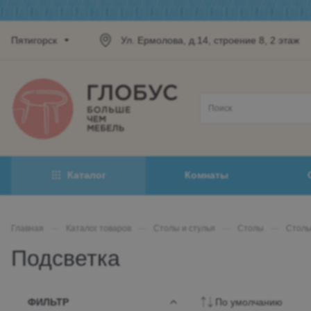
Пятигорск
Ул. Ермолова, д.14, строение 8, 2 этаж
Каталог
Комнаты
Главная
—
Каталог товаров
—
Столы и стулья
—
Столы
—
Столы
Подсветка
ФИЛЬТР
По умолчанию