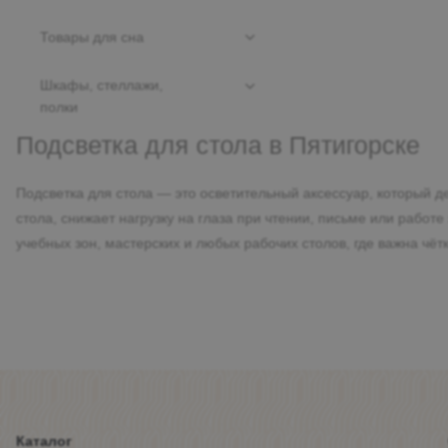
комплектующие к мягкой
Шкафы
Модульные библиотеки
мебели
Столы
Товары для сна
Модульные гардеробные
Ароматы для дома
Стулья, пуфы и банкетки
Кровати
Шкафы, стеллажи,
Модульные гостиные
Декор для дома
полки
Матрасы и чехлы
Детские домики
Подсветка для стола в Пятигорске
Декор для дома
Подушки и одеяла
Ковры
Наборы мебели
Подсветка для стола — это осветительный аксессуар, который
Покрывала, пледы
Массажное оборудование
стола, снижает нагрузку на глаза при чтении, письме или рабо
Стеллажи и полки
Постельное белье
учебных зон, мастерских и любых рабочих столов, где важна чёт
Свет
Шкафы
Стеллажи и полки
Каталог