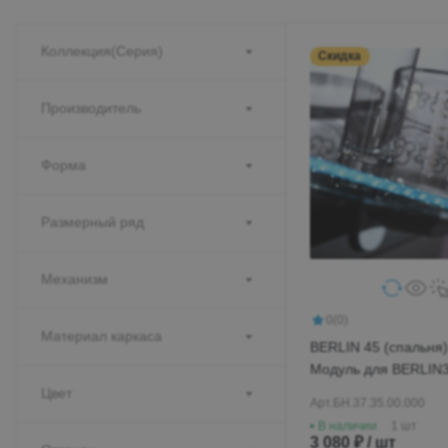
Коллекция(Серия)
Скидка
Производитель
Форма
Размерный ряд
Механизм
0
(0)
Материал каркаса
BERLIN 45 (спальня)
Модуль для BERLIN3
туалетный
Цвет
Арт.
БН.37.35.00.000
В наличии
1 шт
3 080 ₽ / шт