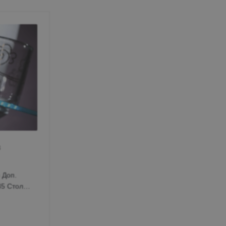
Пн-Вс 10:00-19:00
+7 (962) 432-92-66
+7 (800)-700-79-39
globusmebel-
zhelek@mail.ru
Железноводск
пос. Иноземцево, ул.
Гагарина 210а, ТЦ
«Пассаж», 1 этаж
Пн-Вс 9:00-19:00
 Доп.
+7 (906) 475-19-07
5 Стол
+7 (800) 700-79-39
passage5@mail.ru