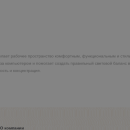
 делает рабочее пространство комфортным, функциональным и сти
те за компьютером и помогает создать правильный световой баланс
кость и концентрация.
О компании