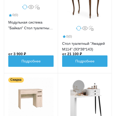
0
(0)
Модульная система
"Байкал" Стол туалетный
(Зеркало)
0
(0)
Стол туалетный "Амадей
М114" (93*38*143)
от 3 900 ₽
от 21 100 ₽
Подробнее
Подробнее
Скидка