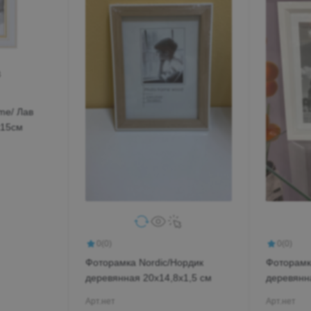
me/ Лав
х15см
0
(0)
0
(0)
Фоторамка Nordic/Нордик
Фоторамк
деревянная 20х14,8х1,5 см
деревянн
Арт.
нет
Арт.
нет