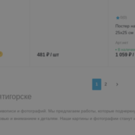
0
(0)
Постер н
25х25 см
Арт.
нет
В наличи
₽
481 ₽ / шт
1 059 ₽ /
1
2
ятигорске
ивописи и фотографий. Мы предлагаем работы, которые подчеркнут
бовью и вниманием к деталям. Наши картины и фотографии станут