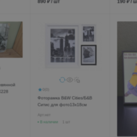
890 ₽ / шт
190 ₽ / 
евянной
0
(0)
610, OCX228
Фоторамка B&W Cities/Б&В
Ситис для фото13х18см
Арт.
нет
В наличии
1 шт