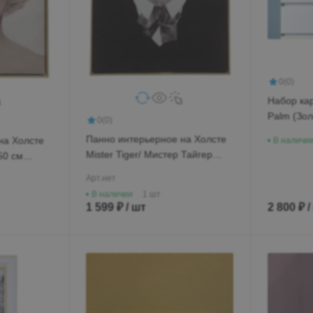
Минеральные Воды
Ул. Дружбы, 41а, корпус
1
0
(0)
Пн-Вс 9:00-19:00
Набор кар
+7 (906) 475-19-42
Palm (Зо
0
(0)
+7 (800) 700-79-39
Панно интерьерное на Холсте
на Холсте
В наличи
Mister Tiger/ Мистер Тайгер
50 см
family@mebel-globus.ru
70х50 см 8257-64
Арт.
нет
В наличии
1 шт
1 599 ₽ / шт
2 800 ₽ /