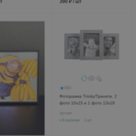
шт
390 ₽ / шт
0
(0)
Фоторамка Trinity/Тринити, 2
фото 10х15 и 1 фото 13х18
Арт.
нет
В наличии
1 шт