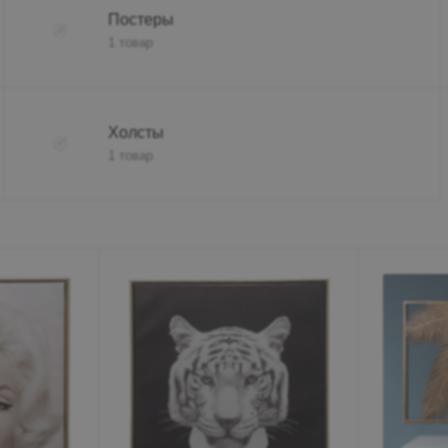
Постеры
Пн-Вс 10:00-19:00
1 товар
+7 (962) 432-92-66
+7 (800)-700-79-39
globusmebel-
Холсты
zhelek@mail.ru
1 товар
Железноводск
пос. Иноземцево, ул.
Гагарина 210а, ТЦ
«Пассаж», 1 этаж
Пн-Вс 9:00-19:00
+7 (906) 475-19-07
+7 (800) 700-79-39
passage5@mail.ru