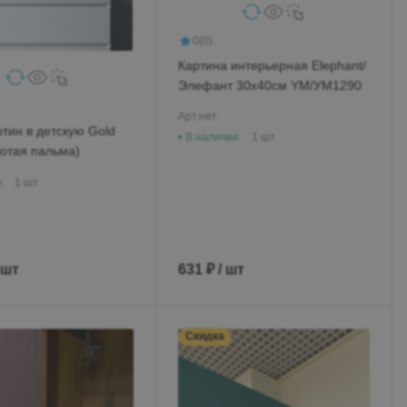
0
(0)
Картина интерьерная Elephant/
Элефант 30х40см YM/УМ1290
Арт.
нет
тин в детскую Gold
В наличии
1 шт
лотая пальма)
и
1 шт
 шт
631 ₽ / шт
Скидка