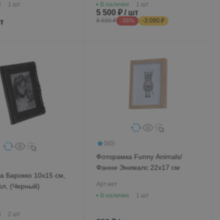
и
1 шт
В наличии
1 шт
5 500 ₽ / шт
шт
8 590 ₽
-36%
-3 090 ₽
0
(0)
Фоторамка Funny Animals/
Фанни Энималс 22х17 см
а Барокко 10х15 см,
Арт.
нет
ол, (Черный)
В наличии
1 шт
и
2 шт