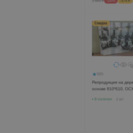
1 880 ₽
-20%
-376 ₽
Скидка
0
(0)
Репродукция на дер
основе 810*
В наличии
1 шт