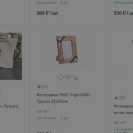
В наличии
1 шт
В наличи
390 ₽ / шт
550 ₽ / 
0
(0)
Фоторамка H&S Trigon/Х&С
0
(0)
Тригон 21х16см
о, бумага,
Фоторамк
Арт.
нет
полистир
В наличии
1 шт
Арт.
нет
В наличи