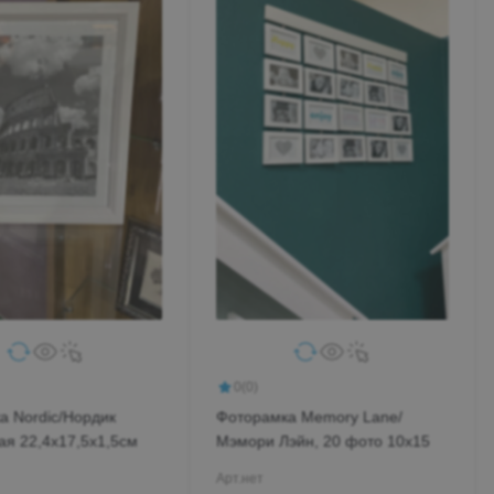
0
(0)
а Nordic/Нордик
Фоторамка Memory Lane/
ая 22,4х17,5х1,5см
Мэмори Лэйн, 20 фото 10х15
Арт.
нет