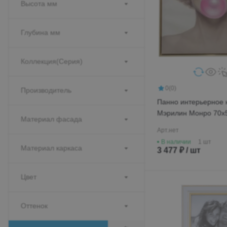
Высота мм
Глубина мм
Коллекция(Серия)
0
(0)
Производитель
Панно интерьерное 
Мэрилин Монро 70х
Материал фасада
8257-102
Арт.
нет
В наличии
1 шт
Материал каркаса
3 477 ₽ / шт
Цвет
Оттенок