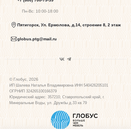
+7 (800) 700-79-39
Пн-Вс: 10:00-18:00
Политика конфиденциальности
Пятигорск, Ул. Ермолова, д.14, строение 8, 2 этаж
globus.ptg@mail.ru
Пользовательское соглашение
Договор оферты
© Глобус, 2026
Программа лояльности
ИП Шалева Наталья Владимировна ИНН 540426205101
ОГРНИП 324265100166379
Юридический адрес: 357210, Ставропольский край, г.
Карта сайта
Минеральные Воды, ул. Дружбы д.33 кв.79