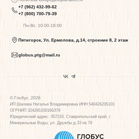
+7 (962) 432-99-62
Предупреждения о цветопередаче
+7 (800) 700-79-39
Пн-Вс: 10:00-18:00
Политика конфиденциальности
Пятигорск, Ул. Ермолова, д.14, строение 8, 2 этаж
globus.ptg@mail.ru
Пользовательское соглашение
Договор оферты
© Глобус, 2026
Программа лояльности
ИП Шалева Наталья Владимировна ИНН 540426205101
ОГРНИП 324265100166379
Юридический адрес: 357210, Ставропольский край, г.
Карта сайта
Минеральные Воды, ул. Дружбы д.33 кв.79