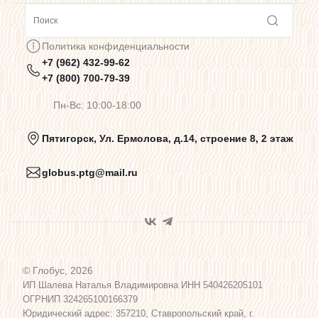
Сотрудничество
Политика конфиденциальности
+7 (962) 432-99-62
Предупреждения о цветопередаче
+7 (800) 700-79-39
Пн-Вс: 10:00-18:00
Политика конфиденциальности
Пятигорск, Ул. Ермолова, д.14, строение 8, 2 этаж
globus.ptg@mail.ru
Пользовательское соглашение
Договор оферты
© Глобус, 2026
Программа лояльности
ИП Шалева Наталья Владимировна ИНН 540426205101
ОГРНИП 324265100166379
Юридический адрес: 357210, Ставропольский край, г.