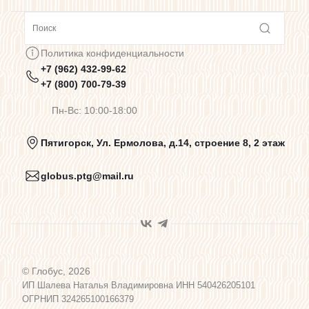
Сотрудничество
Политика конфиденциальности
+7 (962) 432-99-62
Предупреждения о цветопередаче
+7 (800) 700-79-39
Пн-Вс: 10:00-18:00
Политика конфиденциальности
Пятигорск, Ул. Ермолова, д.14, строение 8, 2 этаж
globus.ptg@mail.ru
Пользовательское соглашение
Договор оферты
© Глобус, 2026
Программа лояльности
ИП Шалева Наталья Владимировна ИНН 540426205101
ОГРНИП 324265100166379