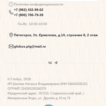
Политика конфиденциальности
+7 (962) 432-99-62
Предупреждения о цветопередаче
+7 (800) 700-79-39
Пн-Вс: 10:00-18:00
Политика конфиденциальности
Пятигорск, Ул. Ермолова, д.14, строение 8, 2 этаж
globus.ptg@mail.ru
Пользовательское соглашение
Договор оферты
© Глобус, 2026
Программа лояльности
ИП Шалева Наталья Владимировна ИНН 540426205101
ОГРНИП 324265100166379
Юридический адрес: 357210, Ставропольский край, г.
Карта сайта
Минеральные Воды, ул. Дружбы д.33 кв.79