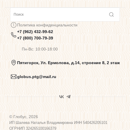
Сотрудничество
Политика конфиденциальности
+7 (962) 432-99-62
Предупреждения о цветопередаче
+7 (800) 700-79-39
Пн-Вс: 10:00-18:00
Политика конфиденциальности
Пятигорск, Ул. Ермолова, д.14, строение 8, 2 этаж
globus.ptg@mail.ru
Пользовательское соглашение
Договор оферты
© Глобус, 2026
Программа лояльности
ИП Шалева Наталья Владимировна ИНН 540426205101
ОГРНИП 324265100166379