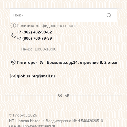
Сотрудничество
Политика конфиденциальности
+7 (962) 432-99-62
Предупреждения о цветопередаче
+7 (800) 700-79-39
Пн-Вс: 10:00-18:00
Политика конфиденциальности
Пятигорск, Ул. Ермолова, д.14, строение 8, 2 этаж
globus.ptg@mail.ru
Пользовательское соглашение
Договор оферты
© Глобус, 2026
Программа лояльности
ИП Шалева Наталья Владимировна ИНН 540426205101
ОГРНИП 324265100166379