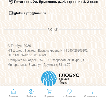
Пятигорск, Ул. Ермолова, д.14, строение 8, 2 этаж
globus.ptg@mail.ru
Пользовательское соглашение
Договор оферты
© Глобус, 2026
Программа лояльности
ИП Шалева Наталья Владимировна ИНН 540426205101
ОГРНИП 324265100166379
Юридический адрес: 357210, Ставропольский край, г.
Карта сайта
Минеральные Воды, ул. Дружбы д.33 кв.79
Главная
Кабинет
Корзина
Избранные
Сравнение