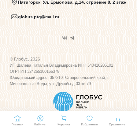
Пятигорск, Ул. Ермолова, д.14, строение 8, 2 этаж
globus.ptg@mail.ru
Пользовательское соглашение
Договор оферты
© Глобус, 2026
Программа лояльности
ИП Шалева Наталья Владимировна ИНН 540426205101
ОГРНИП 324265100166379
Юридический адрес: 357210, Ставропольский край, г.
Карта сайта
Минеральные Воды, ул. Дружбы д.33 кв.79
Главная
Кабинет
Корзина
Избранные
Сравнение