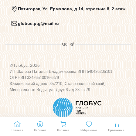
Политика конфиденциальности
Пятигорск, Ул. Ермолова, д.14, строение 8, 2 этаж
globus.ptg@mail.ru
Пользовательское соглашение
Договор оферты
© Глобус, 2026
Программа лояльности
ИП Шалева Наталья Владимировна ИНН 540426205101
ОГРНИП 324265100166379
Юридический адрес: 357210, Ставропольский край, г.
Карта сайта
Минеральные Воды, ул. Дружбы д.33 кв.79
Главная
Кабинет
Корзина
Избранные
Сравнение