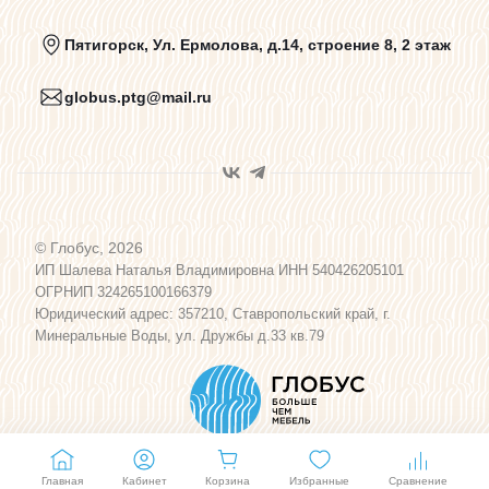
Политика конфиденциальности
Пятигорск, Ул. Ермолова, д.14, строение 8, 2 этаж
globus.ptg@mail.ru
Пользовательское соглашение
Договор оферты
© Глобус, 2026
Программа лояльности
ИП Шалева Наталья Владимировна ИНН 540426205101
ОГРНИП 324265100166379
Юридический адрес: 357210, Ставропольский край, г.
Карта сайта
Минеральные Воды, ул. Дружбы д.33 кв.79
Главная
Кабинет
Корзина
Избранные
Сравнение