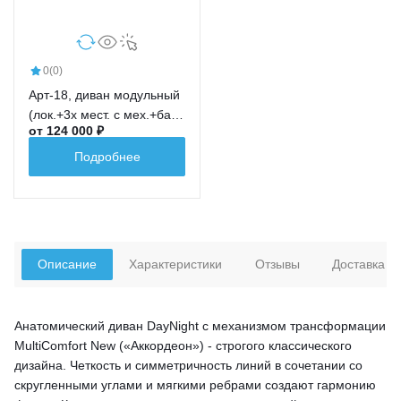
0
(0)
Арт-18, диван модульный
(лок.+3х мест. с мех.+бар
от 124 000 ₽
новый+ср.кр.+лок.)
Подробнее
Описание
Характеристики
Отзывы
Доставка
Анатомический диван DayNight с механизмом трансформации
MultiComfort New («Аккордеон») - строгого классического
дизайна. Четкость и симметричность линий в сочетании со
скругленными углами и мягкими ребрами создают гармонию