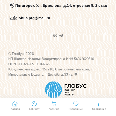
Политика конфиденциальности
Пятигорск, Ул. Ермолова, д.14, строение 8, 2 этаж
globus.ptg@mail.ru
Пользовательское соглашение
Договор оферты
© Глобус, 2026
Программа лояльности
ИП Шалева Наталья Владимировна ИНН 540426205101
ОГРНИП 324265100166379
Юридический адрес: 357210, Ставропольский край, г.
Карта сайта
Минеральные Воды, ул. Дружбы д.33 кв.79
Главная
Кабинет
Корзина
Избранные
Сравнение