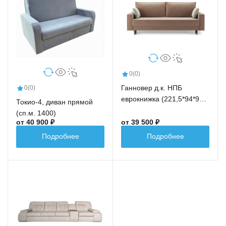
0
(0)
Ганновер д.к. НПБ
0
(0)
еврокнижка (221,5*94*91,5
Токио-4, диван прямой
сп.м.191,5*148)
(сп.м. 1400)
от 40 900 ₽
от 39 500 ₽
Подробнее
Подробнее