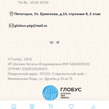
Пн-Вс: 10:00-18:00
Политика конфиденциальности
Пятигорск, Ул. Ермолова, д.14, строение 8, 2 этаж
globus.ptg@mail.ru
Пользовательское соглашение
Договор оферты
© Глобус, 2026
Программа лояльности
ИП Шалева Наталья Владимировна ИНН 540426205101
ОГРНИП 324265100166379
Юридический адрес: 357210, Ставропольский край, г.
Карта сайта
Минеральные Воды, ул. Дружбы д.33 кв.79