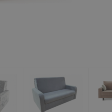
Минеральные Воды
Ул. Дружбы, 41а, корпус
1
Пн-Вс 9:00-19:00
+7 (906) 475-19-42
+7 (800) 700-79-39
family@mebel-globus.ru