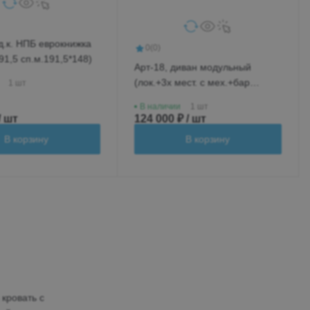
д.к. НПБ еврокнижка
0
(0)
91,5 сп.м.191,5*148)
Арт-18, диван модульный
(лок.+3х мест. с мех.+бар
1 шт
новый+ср.кр.+лок.)
В наличии
1 шт
/ шт
124 000 ₽ / шт
В корзину
В корзину
кровать с