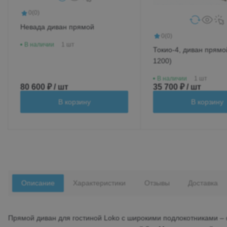
0
(0)
Невада диван прямой
0
(0)
В наличии
1 шт
Токио-4, диван прямой
1200)
В наличии
1 шт
80 600 ₽ / шт
35 700 ₽ / шт
В корзину
В корзину
Описание
Характеристики
Отзывы
Доставка
Прямой диван для гостиной Loko с широкими подлокотниками –