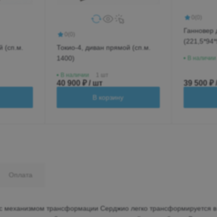
0
(0)
Ганновер 
0
(0)
(221,5*94*
 (сп.м.
Токио-4, диван прямой (сп.м.
1400)
В наличии
В наличии
1 шт
40 900 ₽ / шт
39 500 ₽ 
В корзину
Оплата
 c механизмом трансформации Серджио легко трансформируется в 