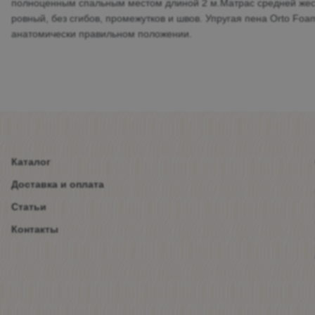
полноценным спальным местом длиной 2 м.Матрас средней жестк
ровный, без сгибов, промежутков и швов. Упругая пена Orto Fo
анатомически правильном положении.
Каталог
Доставка и оплата
Статьи
Контакты