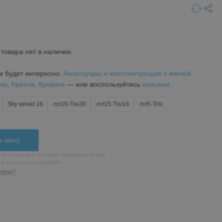
товара нет в наличии.
м будет интересно:
Аксессуары и комплектующие к мягкой
ны
,
Кресла
,
Кровати
— или воспользуйтесь
поиском.
Sky velvet 16
-пл15-Тsv30
-пл15-Тsv16
-пл5-Tclc
ь цену
на только для интернет магазина и может
н в розничных магазинах
евле?