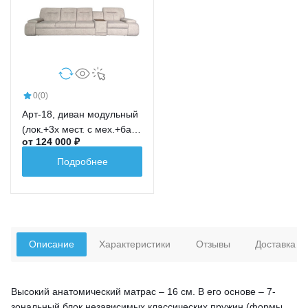
0
(0)
Арт-18, диван модульный
(лок.+3х мест. с мех.+бар
от 124 000 ₽
новый+ср.кр.+лок.)
Подробнее
Описание
Характеристики
Отзывы
Доставка
Высокий анатомический матрас – 16 см. В его основе – 7-
зональный блок независимых классических пружин (формы