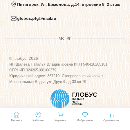
Пятигорск, Ул. Ермолова, д.14, строение 8, 2 этаж
globus.ptg@mail.ru
Пользовательское соглашение
Договор оферты
© Глобус, 2026
Программа лояльности
ИП Шалева Наталья Владимировна ИНН 540426205101
ОГРНИП 324265100166379
Юридический адрес: 357210, Ставропольский край, г.
Карта сайта
Минеральные Воды, ул. Дружбы д.33 кв.79
Главная
Кабинет
Корзина
Избранные
Сравнение